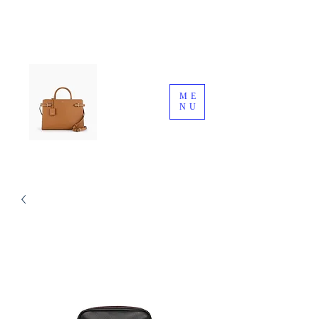
ME
NU