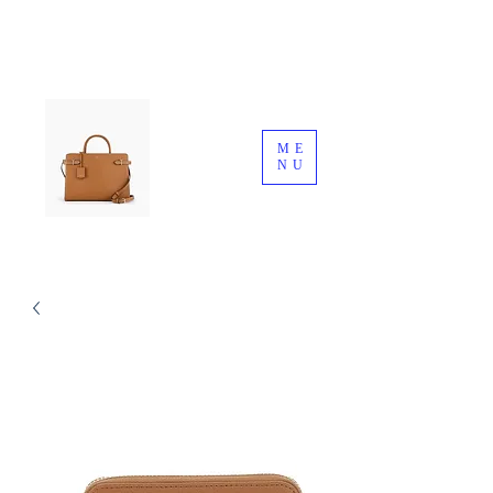
ME
NU