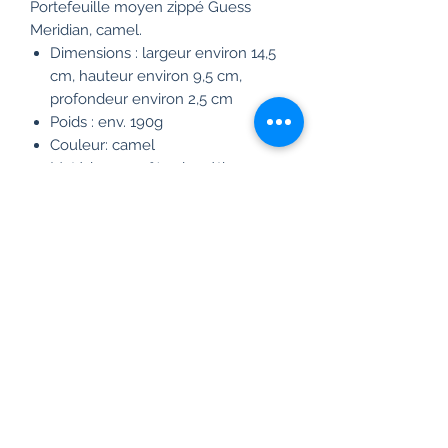
Portefeuille moyen zippé Guess
Meridian, camel.
Dimensions : largeur environ 14,5
cm, hauteur environ 9,5 cm,
profondeur environ 2,5 cm
Poids : env. 190g
Couleur: camel
Matériau : 100 % polyuréthane
4 compartiments pour cartes de
crédit, cartes de débit, cartes de
visite, etc.
2 poches latérales pour carte
d'identité, calendrier, photos, etc.
1 compartiment coulissant
2 compartiments pour billets
1 compartiment zippé pour pièces
/ petite monnaie
Frais de livraison gratuit en France
à partir de 99 euros.