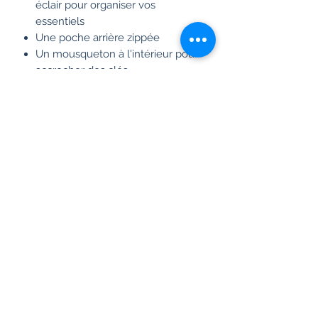
éclair pour organiser vos
essentiels
Une poche arrière zippée
Un mousqueton à l'intérieur pour
accrocher des clés
Vegan et déperlant
Vendu avec une bandoulière
réglable et amovible
Vendu avec une pochette Crossbody
Medium
Dimensions bandoulière: 1,45m-
1,68m (boucle à boucle) x 4cm
(largeur)
Frais de livraison gratuit en France à
partir de 99 euros.
05 46 05 08 34