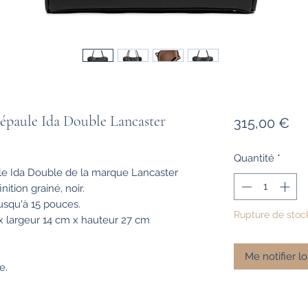
 épaule Ida Double Lancaster
Pri
315,00 €
Quantité
*
le Ida Double de la marque Lancaster
nition grainé, noir.
usqu'à 15 pouces.
Rupture de stoc
largeur 14 cm x hauteur 27 cm
Me notifier lo
e.