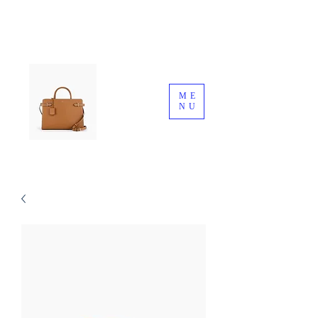
ME
NU