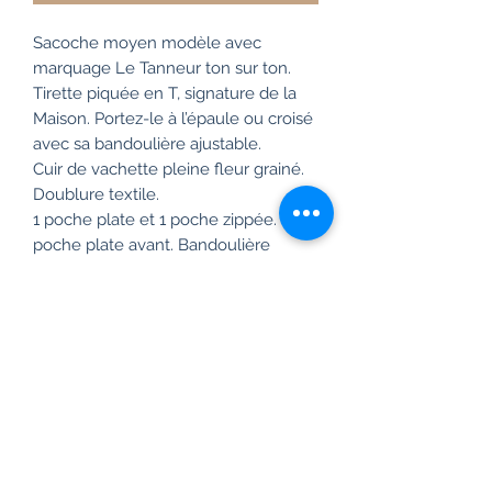
Sacoche moyen modèle avec
marquage Le Tanneur ton sur ton.
Tirette piquée en T, signature de la
Maison. Portez-le à l’épaule ou croisé
avec sa bandoulière ajustable.
Cuir de vachette pleine fleur grainé.
Doublure textile.
1 poche plate et 1 poche zippée. 1
poche plate avant. Bandoulière
ajustable.
Accessoire métallique finition argent.
L 19 x H 24,5 x P 7 cm
À la recherche d’une ligne au design
raffiné et fonctionnel au quotidien,
nous avons élaboré toute une
gamme d’intemporels masculins
dont ce reporter en cuir grainé est
issu. Derrière sa bande ajustée et ses