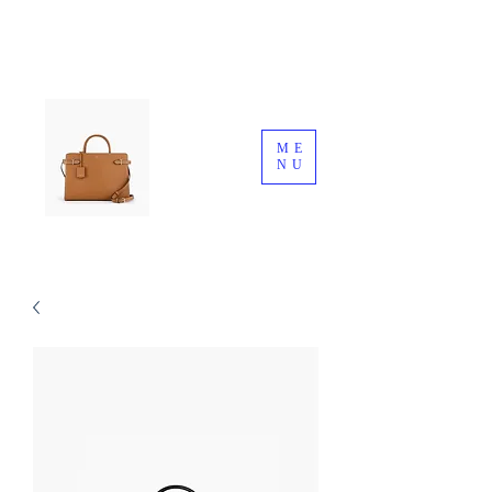
ME
NU