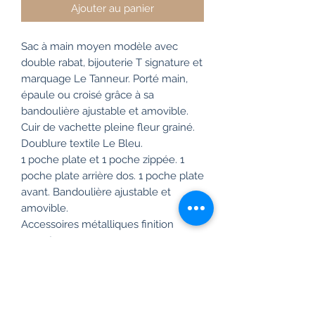
Ajouter au panier
Sac à main moyen modèle avec
double rabat, bijouterie T signature et
marquage Le Tanneur. Porté main,
épaule ou croisé grâce à sa
bandoulière ajustable et amovible.
Cuir de vachette pleine fleur grainé.
Doublure textile Le Bleu.
1 poche plate et 1 poche zippée. 1
poche plate arrière dos. 1 poche plate
avant.
Bandoulière ajustable et
amovible.
Accessoires métalliques finition
argent.
L 26 x H 20 x P 11 cm
Quel que soit son format, notre sac
Emilie capte et joue avec le regard.
La ligne cumule les détails élégants,