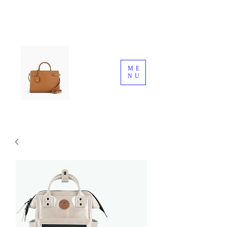
ME
NU