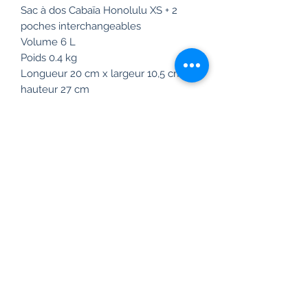
Sac à dos Cabaïa Honolulu XS + 2
poches interchangeables
Volume 6 L
Poids 0.4 kg
Longueur 20 cm x largeur 10,5 cm x
hauteur 27 cm
Pochette dorsale rembourrée pour
livre ou liseuse (19cm x 17cm)
Ouverture cabas en grand sur le
dessus
Bretelles molletonnées et anti
transpirantes
Tissus déperlant
Garantie à vie !
Vegan
Frais de livraison gratuit en France à
partir de 99 euros.