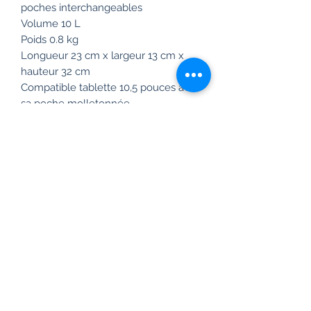
poches interchangeables
Volume 10 L
Poids 0.8 kg
Longueur 23 cm x largeur 13 cm x
hauteur 32 cm
Compatible tablette 10,5 pouces avec
sa poche molletonnée
Toile nylon 900 D et zip ykk
Ouverture cabas en grand sur le
dessus
Bretelles molletonnées et anti
transpirantes
Tissus déperlant
Passant valise au dos
Garantie à vie !
Vegan
Frais de livraison gratuit en France à
partir de 99 euros.