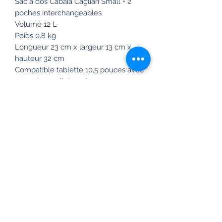
Sac à dos Cabaïa Cagliari Small + 2
poches interchangeables
Volume 12 L
Poids 0.8 kg
Longueur 23 cm x largeur 13 cm x
hauteur 32 cm
Compatible tablette 10,5 pouces avec
sa poche molletonnée
Toile nylon 900 D et zip ykk
Ouverture cabas en grand sur le
dessus
Bretelles molletonnées et anti
transpirantes
Tissus déperlant
Passant valise au dos
Garantie à vie !
Vegan
Frais de livraison gratuit en France à
partir de 99 euros.