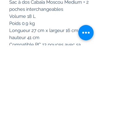
Sac à dos Cabaïa Moscou Medium + 2
poches interchangeables
Volume 18 L
Poids 0.9 kg
Longueur 27 cm x largeur 16 cm x
hauteur 41 cm
Compatible PC 13 pouces avec sa
poche molletonnée
Effet nubuck et zip ykk
Ouverture cabas en grand sur le
dessus
Bretelles molletonnées et anti
transpirantes
Vegan et déperlant
Passant valise au dos
Garantie à vie !
Frais de livraison gratuit en France à
partir de 99 euros.