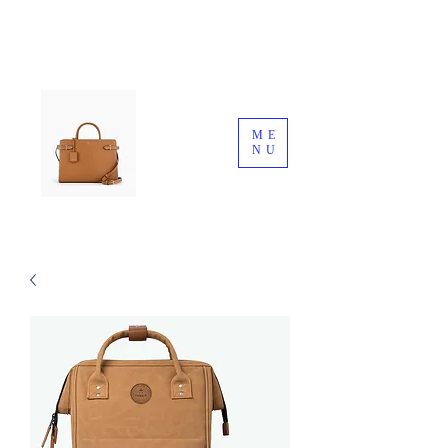
ME
NU