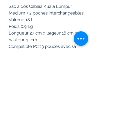
Sac à dos Cabaïa Kuala Lumpur
Medium + 2 poches interchangeables
Volume 18 L
Poids 0.9 kg
Longueur 27 cm x largeur 16 cm x
hauteur 41 cm
Compatible PC 13 pouces avec sa
poche molletonnée
Toile nylon 900 D et zip ykk
Ouverture cabas en grand sur le
dessus
Bretelles molletonnées et anti
transpirantes
Tissus déperlant
Passant valise au dos
Garantie à vie !
Vegan
Frais de livraison gratuit en France à
partir de 99 euros.