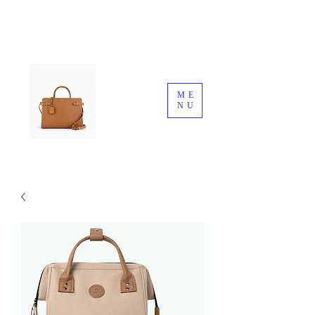
ME
NU