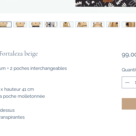
ortaleza beige
99,0
ium + 2 poches interchangeables
Quanti
 x hauteur 41 cm
sa poche molletonnée
 dessus
ranspirantes