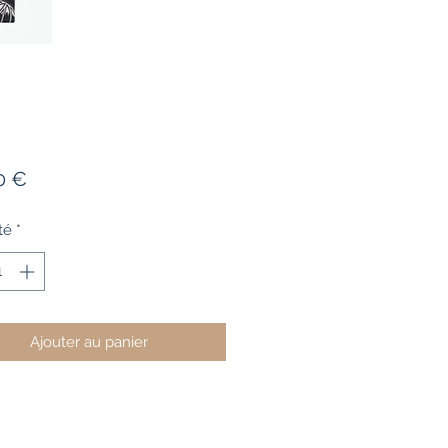
Prix
0 €
té
*
Ajouter au panier