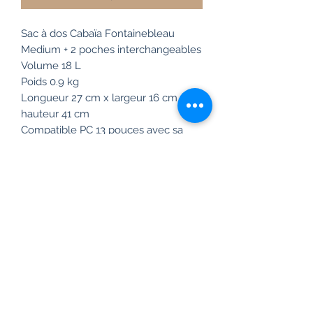
Sac à dos Cabaïa Fontainebleau
Medium + 2 poches interchangeables
Volume 18 L
Poids 0.9 kg
Longueur 27 cm x largeur 16 cm x
hauteur 41 cm
Compatible PC 13 pouces avec sa
poche molletonnée
Toile nylon 900 D et zip ykk
Ouverture cabas en grand sur le
dessus
Bretelles molletonnées et anti
transpirantes
Tissus déperlant
Passant valise au dos
Garantie à vie !
Vegan
Frais de livraison gratuit en France à