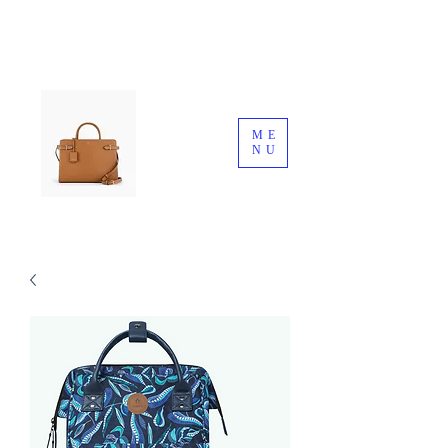
ME
NU