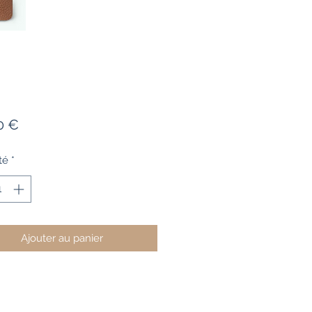
Prix
0 €
té
*
Ajouter au panier