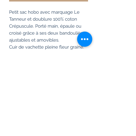
Petit sac hobo avec marquage Le
Tanneur et doublure 100% coton
Crépuscule. Porté main, épaule ou
croisé grâce à ses deux bandoulières
ajustables et amovibles.
Cuir de vachette pleine fleur grainé.
Doublure coton bleu marine
1 poche plate et 1 poche plate zippée
intérieur. Triple porté : 1 bandoulière
ajustable et amovible pour un porté
crossbody, 1 petite bandoulière pour
un porté épaule et 1 mini bandoulière
pour un porté main.
Accessoires métalliques finition doré
clair.
Dimensions :
Largeur
27
cm
x
Hauteur
15
cm
x Profondeur
7
cm
Frais de livraison gratuit en France.